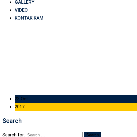
GALLERY
VIDEO
KONTAK KAMI
Fantastis 1
23 Oct
2017
Search
Search for: