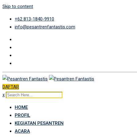
Skip to content
+62 813-1840-9910
info@pesantrenfantastis.com
DAFTAR
x
HOME
PROFIL
KEGIATAN PESANTREN
ACARA