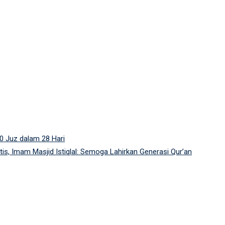
30 Juz dalam 28 Hari
s, Imam Masjid Istiqlal: Semoga Lahirkan Generasi Qur’an