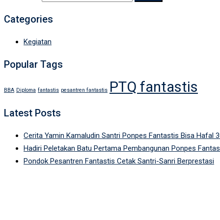
Categories
Kegiatan
Popular Tags
PTQ fantastis
BBA
Diploma
fantastis
pesantren fantastis
Latest Posts
Cerita Yamin Kamaludin Santri Ponpes Fantastis Bisa Hafal 
Hadiri Peletakan Batu Pertama Pembangunan Ponpes Fantasti
Pondok Pesantren Fantastis Cetak Santri-Sanri Berprestasi