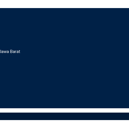
Jawa Barat