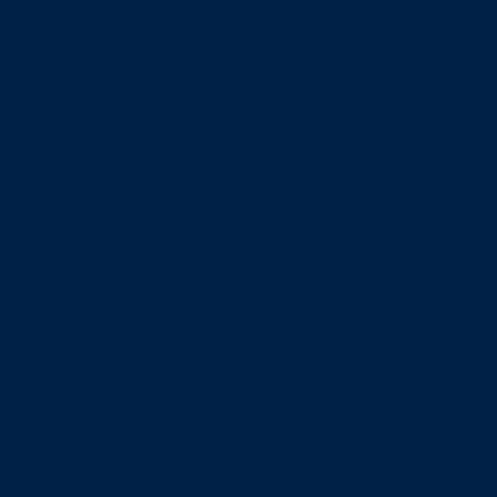
DAFTAR
VIDEO
KONTAK KAMI